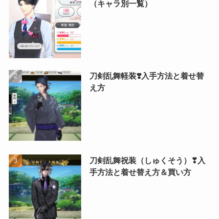
（キャラ別一覧）
刀剣乱舞軽装❣️入手方法と着せ替
え方
刀剣乱舞祝装（しゅくそう）❣入
手方法と着せ替え方＆買い方