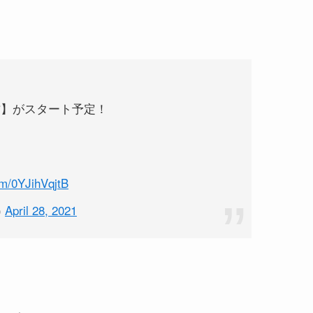
方】がスタート予定！
om/0YJihVqjtB
)
April 28, 2021