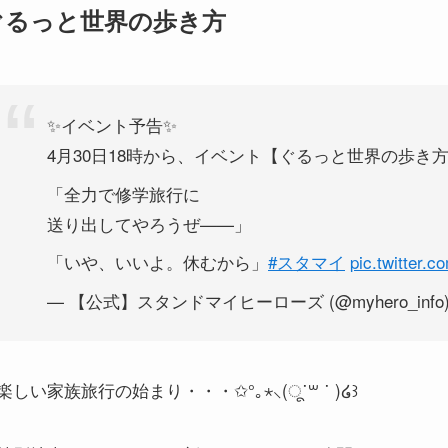
ぐるっと世界の歩き方
✨イベント予告✨
4月30日18時から、イベント【ぐるっと世界の歩き
「全力で修学旅行に
送り出してやろうぜ——」
「いや、いいよ。休むから」
#スタマイ
pic.twitter.c
— 【公式】スタンドマイヒーローズ (@myhero_info
楽しい家族旅行の始まり・・・✩°｡⋆⸜(ू˙꒳ ˙ )໒꒱