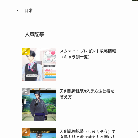
日常
人気記事
スタマイ：プレゼント攻略情報
（キャラ別一覧）
刀剣乱舞軽装❣️入手方法と着せ
替え方
刀剣乱舞祝装（しゅくそう）❣
入手方法と着せ替え方＆買い方