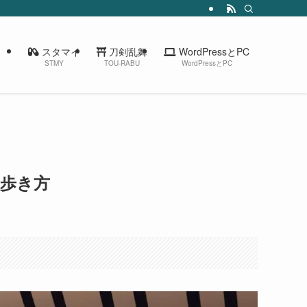
スタマイ
刀剣乱舞
WordPressとPC
STMY
TOU-RABU
WordPressとPC
歩き方