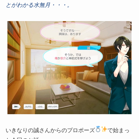
と
が
わ
か
る
水
無
月
・
・
・
。
いきなりの誠さんからのプロポーズ
で始まっ