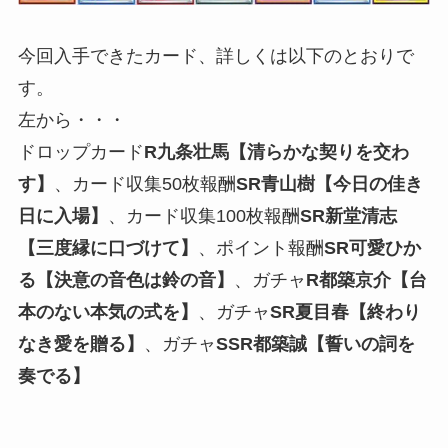
今回入手できたカード、詳しくは以下のとおりで
す。
左から・・・
ドロップカード
R九条壮馬【清らかな契りを交わ
す】
、カード収集50枚報酬
SR青山樹【今日の佳き
日に入場】
、カード収集100枚報酬
SR新堂清志
【三度縁に口づけて】
、ポイント報酬
SR可愛ひか
る【決意の音色は鈴の音】
、ガチャ
R都築京介【台
本のない本気の式を】
、ガチャ
SR夏目春【終わり
なき愛を贈る】
、ガチャ
SSR都築誠【誓いの詞を
奏でる】