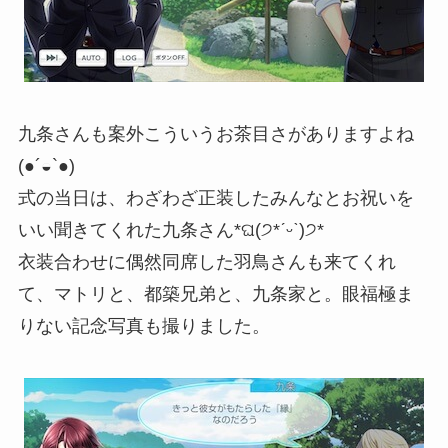
九条さんも案外こういうお茶目さがありますよね
(●´◒`●)
式の当日は、わざわざ正装したみんなとお祝いを
いい聞きてくれた九条さん*ଘ(੭*ˊᵕˋ)੭*
衣装合わせに偶然同席した羽鳥さんも来てくれ
て、マトリと、都築兄弟と、九条家と。眼福極ま
りない記念写真も撮りました。