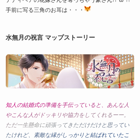
手前に写る三角のお耳は・・・
水無月の祝言 マップストーリー
知
人
の
結
婚
式
の
準
備
を
手
伝
っ
て
い
る
と
、
あ
ん
な
人
や
こ
ん
な
人
が
ド
ッ
キ
リ
や
協
力
を
し
て
く
れ
る
ー
ー
。
た
だ
一
生
懸
命
に
頑
張
っ
て
き
た
だ
け
だ
け
と
思
っ
て
い
た
け
れ
ど
、
素
敵
な
縁
が
し
っ
か
り
と
結
ば
れ
て
い
た
こ