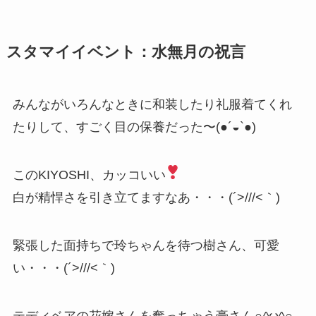
スタマイイベント：水無月の祝言
みんながいろんなときに和装したり礼服着てくれ
たりして、すごく目の保養だった〜(●´◒`●)
このKIYOSHI、カッコいい
白が精悍さを引き立てますなあ・・・(´>///<｀)
緊張した面持ちで玲ちゃんを待つ樹さん、可愛
い・・・(´>///<｀)
テディベアの花嫁さんを奪っちゃう豪さん∩^ω^∩