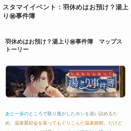
スタマイイベント：羽休めはお預け？湯上
り㊙
事件簿
羽休めはお預け？湯上り㊙
事件簿 マップス
トーリー
あ
と
一
歩
の
と
こ
ろ
で
取
り
逃
が
し
た
ホ
シ
を
追
い
詰
め
る
た
め
、
温
泉
愛
好
会
を
装
っ
て
も
ぐ
り
こ
ん
だ
温
泉
旅
館
。
だ
け
ど