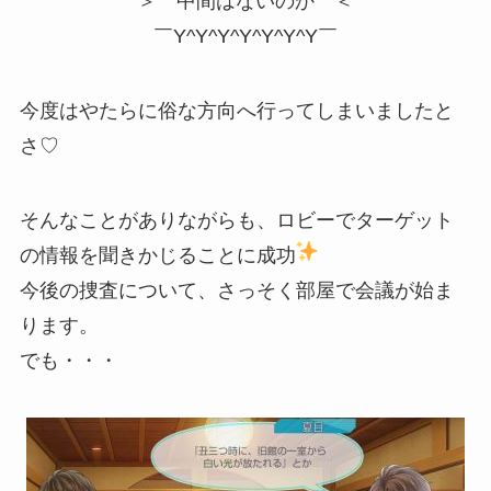
＞ 中間はないのか ＜
￣Y^Y^Y^Y^Y^Y^Y￣
今度はやたらに俗な方向へ行ってしまいましたと
さ♡
そんなことがありながらも、ロビーでターゲット
の情報を聞きかじることに成功
今後の捜査について、さっそく部屋で会議が始ま
ります。
でも・・・