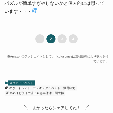
パズルが簡単すぎやしないかと個人的には思って
います・・・
1
2
3
4
※Amazonのアソシエイトとして、hicolor timesは適格販売により収入を得
ています。
スタマイイベント
coly
イベント
ランキングイベント
瀬尾鳴海
羽休めはお預け？湯上り㊙事件簿
関大輔
よかったらシェアしてね！