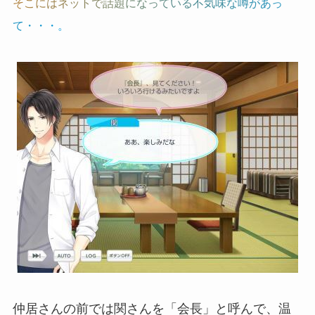
そ
こ
に
は
ネ
ッ
ト
で
話
題
に
な
っ
て
い
る
不
気
味
な
噂
が
あ
っ
て
・
・
・
。
仲居さんの前では関さんを「会長」と呼んで、温