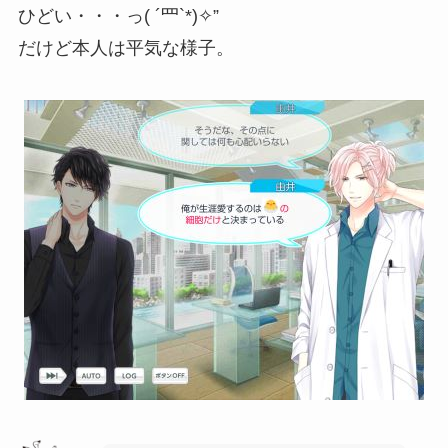
ひどい・・・っ( ´罒`*)✧”
だけど本人は平気な様子。