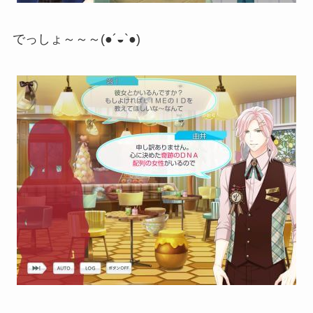
でっしょ～～～(●´◒`●)