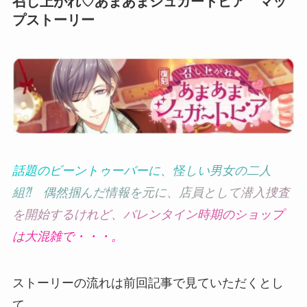
召し上がれ♡あまあまシュガートピア マッ
プストーリー
話
題
の
ビ
ー
ン
ト
ゥ
ー
バ
ー
に
、
怪
し
い
男
女
の
二
人
組
⁈
偶
然
掴
ん
だ
情
報
を
元
に
、
店
員
と
し
て
潜
入
捜
査
を
開
始
す
る
け
れ
ど
、
バ
レ
ン
タ
イ
ン
時
期
の
シ
ョ
ッ
プ
は
大
混
雑
で
・
・
・
。
ストーリーの流れは前回記事で見ていただくとし
て。