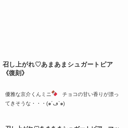
召し上がれ♡あまあまシュガートピア
《復刻》
優雅な京介くんミニ
チョコの甘い香りが漂っ
てきそうな・・・(๑´ڡ`๑)