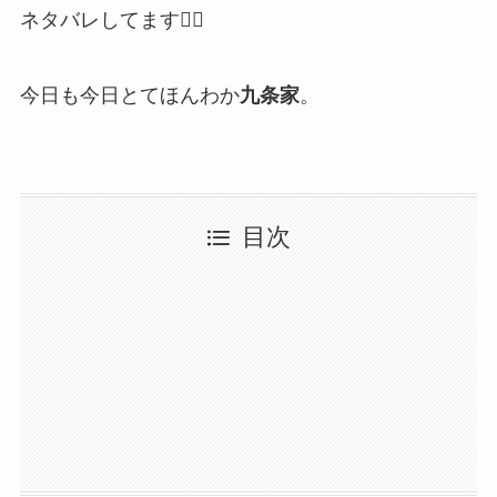
ネタバレしてます🙇‍♂️
今日も今日とてほんわか
九条家
。
目次