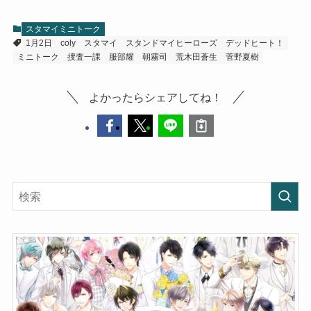
スタマイミニトーク
1月2日
coly
スタマイ
スタンドマイヒーローズ
デッドヒート！
ミニトーク
捜査一課
服部耀
朝霧司
荒木田蒼生
菅野夏樹
よかったらシェアしてね！