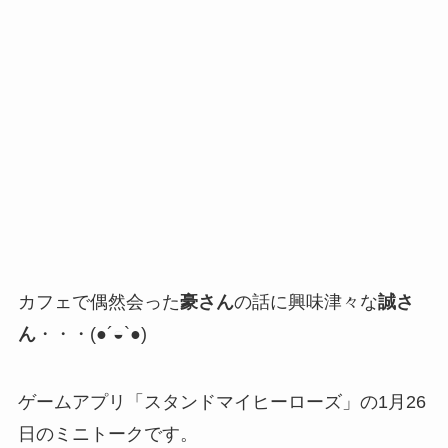
カフェで偶然会った
豪さん
の話に興味津々な
誠さ
ん
・・・(●´◒`●)
ゲームアプリ「スタンドマイヒーローズ」の1月26
日のミニトークです。