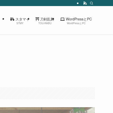
スタマイ
刀剣乱舞
WordPressとPC
STMY
TOU-RABU
WordPressとPC