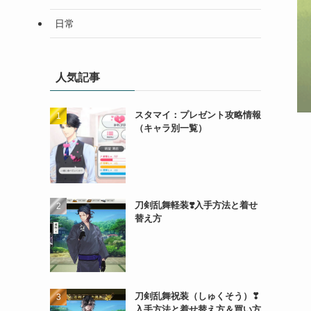
日常
人気記事
スタマイ：プレゼント攻略情報
（キャラ別一覧）
刀剣乱舞軽装❣️入手方法と着せ
替え方
刀剣乱舞祝装（しゅくそう）❣
入手方法と着せ替え方＆買い方