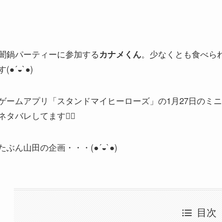
闇鍋パーティーに参加する
。少なくとも食べら
カナメくん
す(●´◒`●)
ゲームアプリ「スタンドマイヒーローズ」の1月27日のミ
ネタバレしてます🙇‍♂️
たぶん山田の企画・・・(●´◒`●)
目次