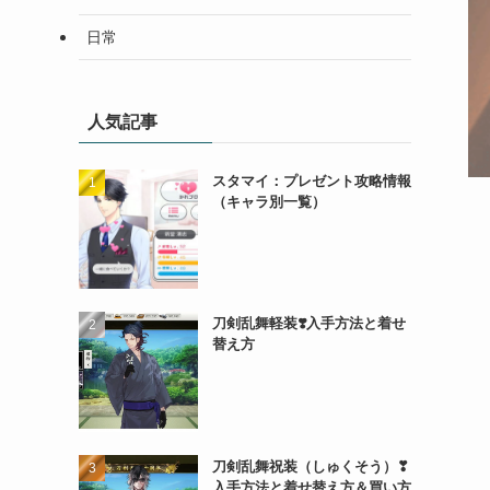
日常
人気記事
スタマイ：プレゼント攻略情報
（キャラ別一覧）
刀剣乱舞軽装❣️入手方法と着せ
替え方
刀剣乱舞祝装（しゅくそう）❣
入手方法と着せ替え方＆買い方