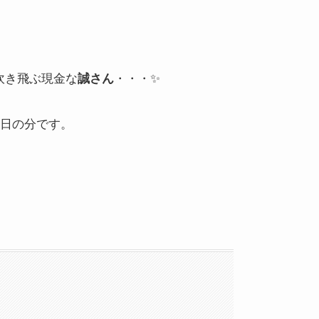
吹き飛ぶ現金な
・・・✨
誠さん
5日の分です。