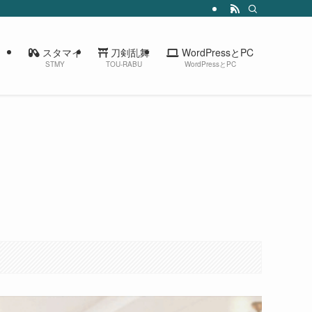
スタマイ
刀剣乱舞
WordPressとPC
STMY
TOU-RABU
WordPressとPC