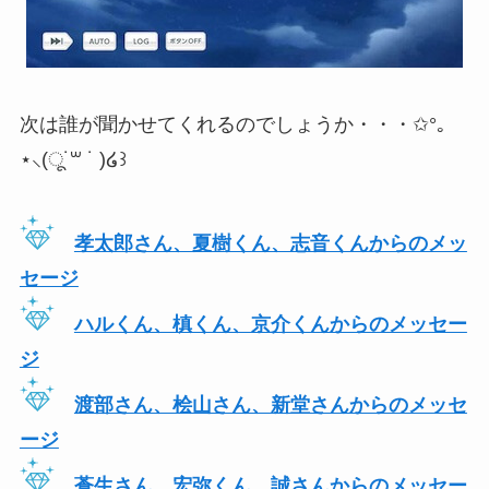
次は誰が聞かせてくれるのでしょうか・・・✩°｡
⋆⸜(ू˙꒳ ˙ )໒꒱
孝太郎さん、夏樹くん、志音くんからのメッ
セージ
ハルくん、槙くん、京介くんからのメッセー
ジ
渡部さん、桧山さん、新堂さんからのメッセ
ージ
蒼生さん、宏弥くん、誠さんからのメッセー