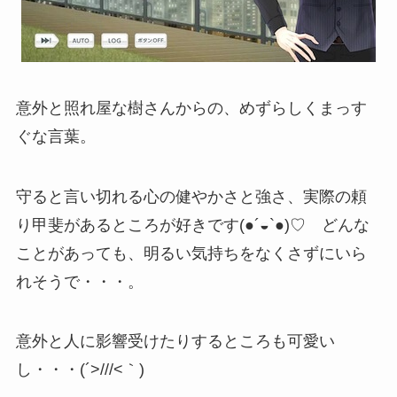
意外と照れ屋な樹さんからの、めずらしくまっす
ぐな言葉。
守ると言い切れる心の健やかさと強さ、実際の頼
り甲斐があるところが好きです(●´◒`●)♡ どんな
ことがあっても、明るい気持ちをなくさずにいら
れそうで・・・。
意外と人に影響受けたりするところも可愛い
し・・・(´>///<｀)