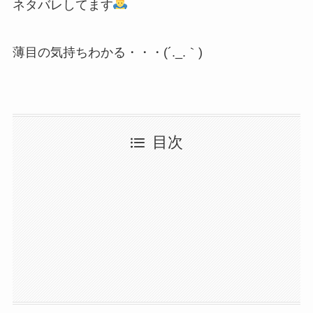
ネタバレしてます
薄目の気持ちわかる・・・(´._.｀)
目次