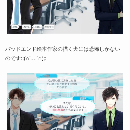
バッドエンド絵本作家の描く犬には恐怖しかない
のです:;(∩´﹏`∩);: