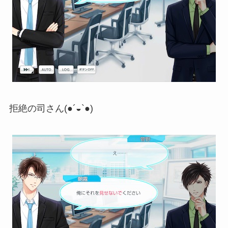
拒絶の司さん(●´◒`●)