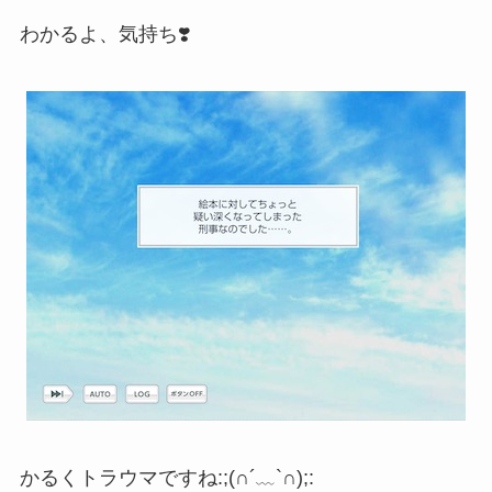
わかるよ、気持ち❣️
かるくトラウマですね:;(∩´﹏`∩);: