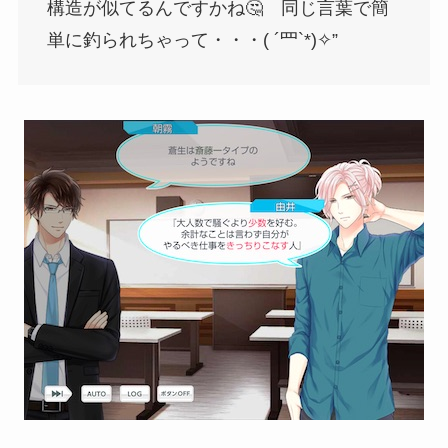
構造が似てるんですかね🤔 同じ言葉で簡
単に釣られちゃって・・・( ´罒`*)✧”