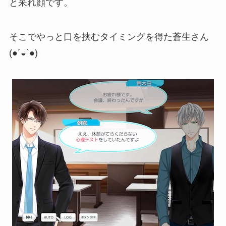
と呆れ顔です。
そこでやっと口を挟むタイミングを得た蒼生さん
(●´◒`●)