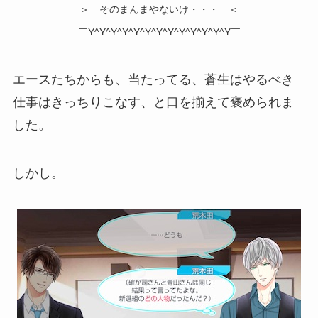
＞ そのまんまやないけ・・・ ＜
￣Y^Y^Y^Y^Y^Y^Y^Y^Y^Y^Y^Y^Y￣
エースたちからも、当たってる、蒼生はやるべき
仕事はきっちりこなす、と口を揃えて褒められま
した。
しかし。