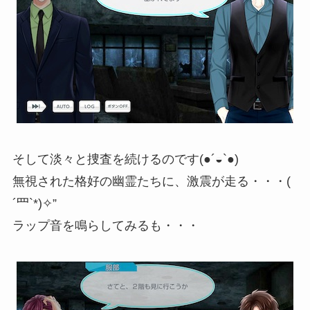
そして淡々と捜査を続けるのです(●´◒`●)
無視された格好の幽霊たちに、激震が走る・・・(
´罒`*)✧”
ラップ音を鳴らしてみるも・・・