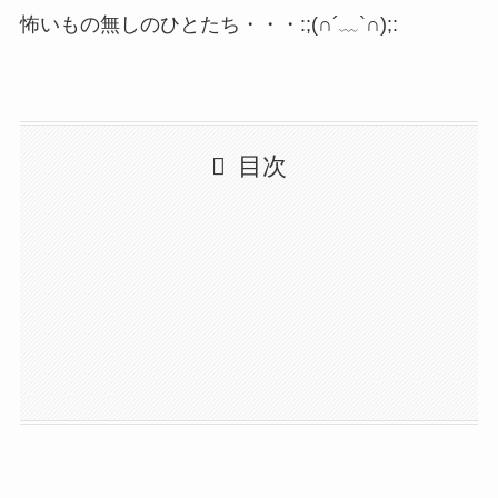
怖いもの無しのひとたち・・・:;(∩´﹏`∩);:
目次