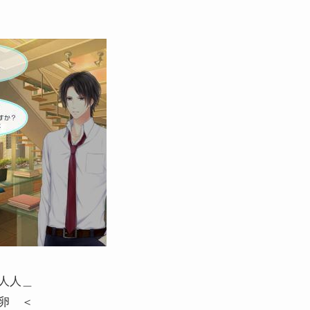
人人＿
卵 ＜