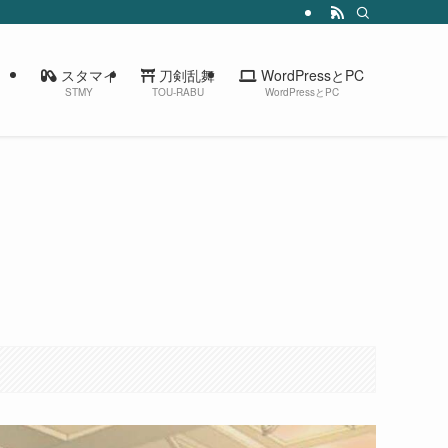
スタマイ
刀剣乱舞
WordPressとPC
STMY
TOU-RABU
WordPressとPC