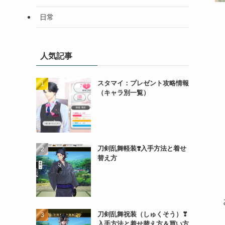
日常
人気記事
スタマイ：プレゼント攻略情報
（キャラ別一覧）
刀剣乱舞軽装❣️入手方法と着せ
替え方
刀剣乱舞祝装（しゅくそう）❣
入手方法と着せ替え方＆買い方