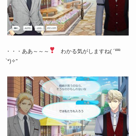
・・・ああ～～～
わかる気がしますね( ´罒
`*)✧”