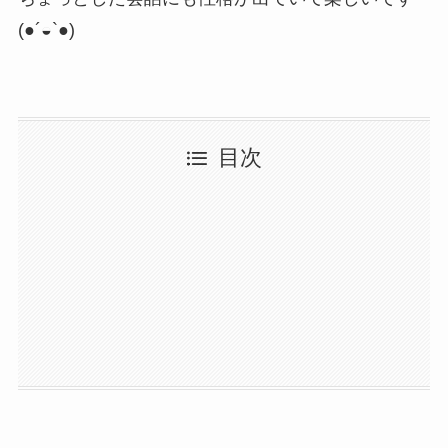
(●´◒`●)
目次