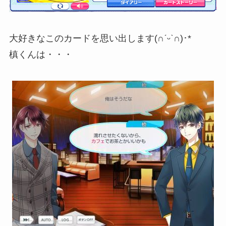
大好きなこのカードを思い出します(∩ˊᵕˋ∩)･*
槙くんは・・・