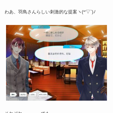
わあ、羽鳥さんらしい刺激的な提案ヽ(*′▽`)ﾉ