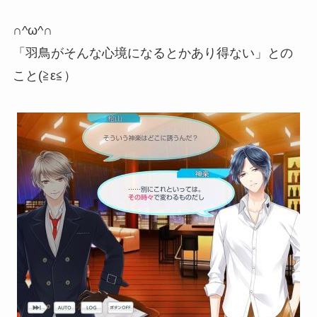
∩^ω^∩
「羽鳥がそんな心境になるとかあり得ない」との
こと(≧ε≦）