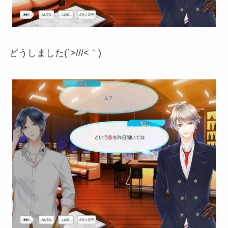
どうしました(´>///<｀)