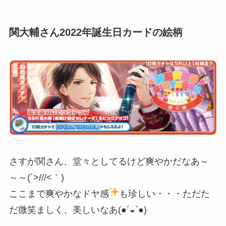
関大輔さん2022年誕生日カードの絵柄
さすが関さん、堂々としてるけど爽やかだなあ～
～～(´>///<｀)
ここまで爽やかなドヤ感
も珍しい・・・ただた
だ微笑ましく、美しいなあ(●´◒`●)