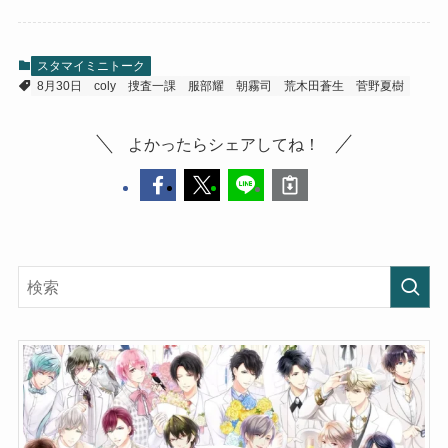
スタマイミニトーク
8月30日
coly
捜査一課
服部耀
朝霧司
荒木田蒼生
菅野夏樹
よかったらシェアしてね！