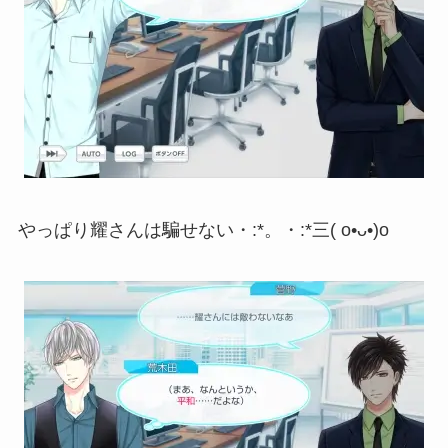
やっぱり耀さんは騙せない・:*。・:*三( o•ᴗ•)o