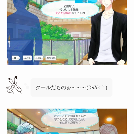
クールだものぉ～～～(´>///<｀)