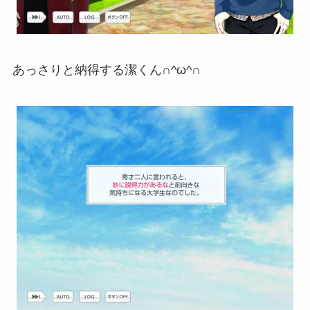
あっさりと納得する潔くん∩^ω^∩