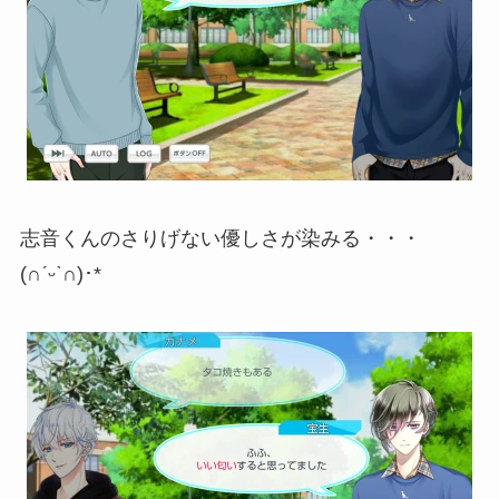
志音くんのさりげない優しさが染みる・・・
(∩ˊᵕˋ∩)･*