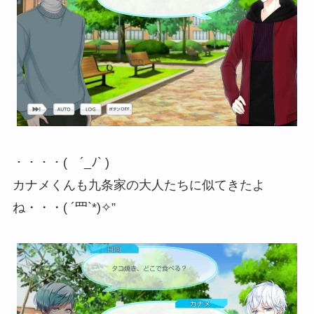
・・・・( ´_ﾉ` )
カナメくんも九条家の大人たちに似てきたよ
ね・・・( ´罒`*)✧”