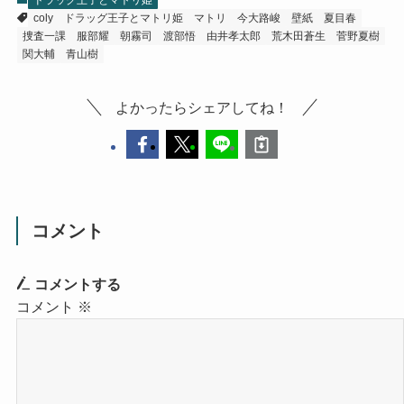
ドラッグ王子とマトリ姫
coly
ドラッグ王子とマトリ姫
マトリ
今大路峻
壁紙
夏目春
捜査一課
服部耀
朝霧司
渡部悟
由井孝太郎
荒木田蒼生
菅野夏樹
関大輔
青山樹
よかったらシェアしてね！
コメント
コメントする
コメント
※