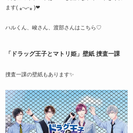
ます( ⁎ᵕᴗᵕ⁎ )❤︎
ハルくん、峻さん、渡部さんはこちら♡
「ドラッグ王子とマトリ姫」壁紙 捜査一課
捜査一課の壁紙もあります✨