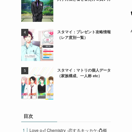
スタマイ：プレゼント攻略情報
（レア度別一覧）
スタマイ：マトリの個人データ
（家族構成、一人称 etc）
目次
Love o×f Chemistry -恋するキッカケ-💍概