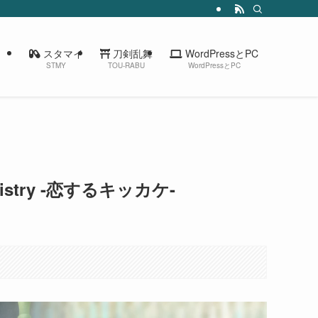
スタマイ
刀剣乱舞
WordPressとPC
STMY
TOU-RABU
WordPressとPC
istry -恋するキッカケ-