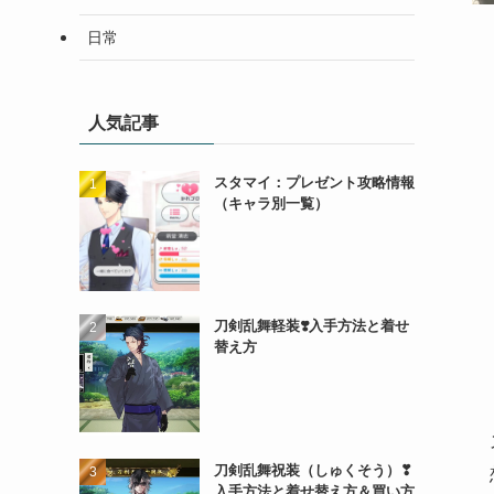
日常
人気記事
スタマイ：プレゼント攻略情報
（キャラ別一覧）
刀剣乱舞軽装❣️入手方法と着せ
替え方
刀剣乱舞祝装（しゅくそう）❣
入手方法と着せ替え方＆買い方