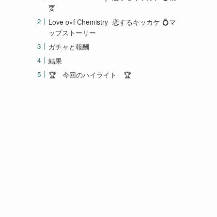
要
Love o×f Chemistry -恋するキッカケ-💍マ
ップストーリー
ガチャと報酬
結果
🏆 今回のハイライト 🏆