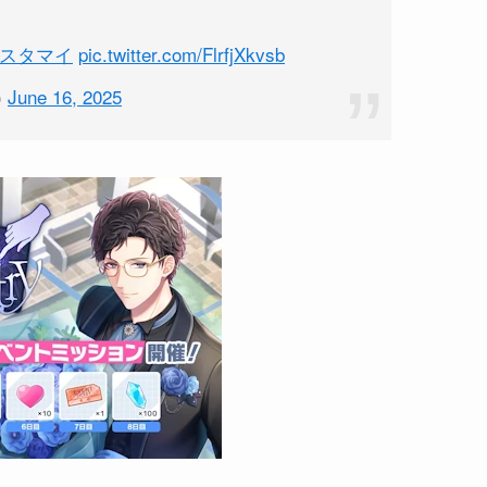
#スタマイ
pic.twitter.com/FlrfjXkvsb
)
June 16, 2025