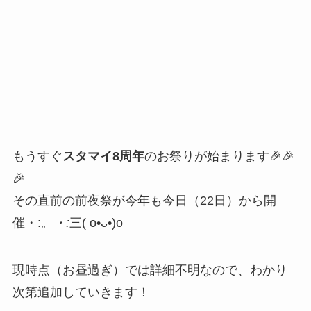
もうすぐ
スタマイ8周年
のお祭りが始まります🎉🎉
🎉
その直前の前夜祭が今年も今日（22日）から開
催・:
。・:
三( o•ᴗ•)o
現時点（お昼過ぎ）では詳細不明なので、わかり
次第追加していきます！