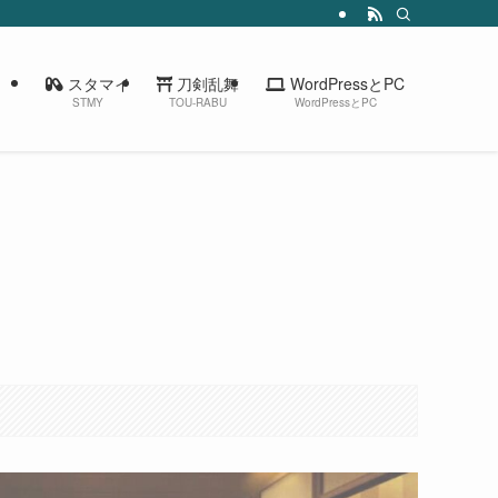
スタマイ
刀剣乱舞
WordPressとPC
STMY
TOU-RABU
WordPressとPC