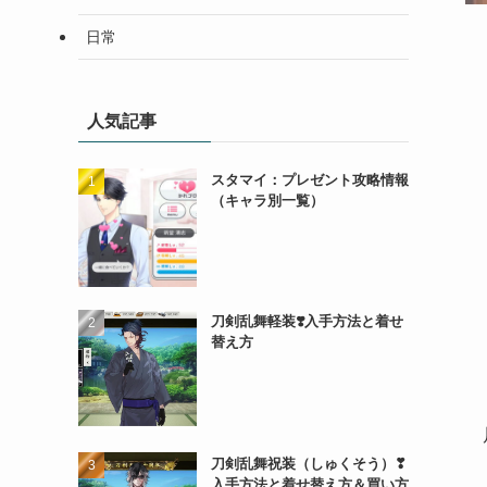
日常
人気記事
スタマイ：プレゼント攻略情報
（キャラ別一覧）
刀剣乱舞軽装❣️入手方法と着せ
替え方
刀剣乱舞祝装（しゅくそう）❣
入手方法と着せ替え方＆買い方