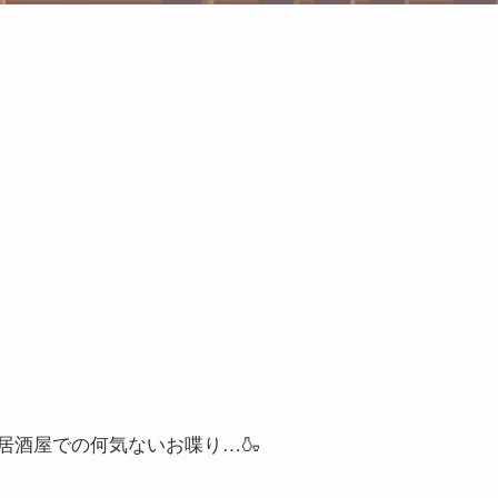
居酒屋での何気ないお喋り…🍶