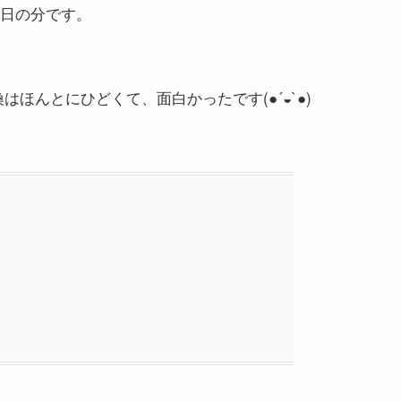
0日の分です。
ほんとにひどくて、面白かったです(●´◒`●)