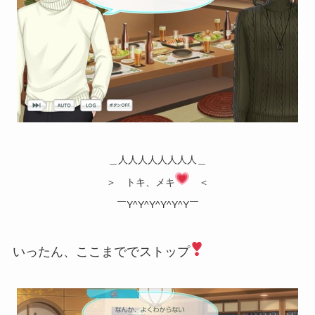
＿人人人人人人人人＿
＞ トキ、メキ
＜
￣Y^Y^Y^Y^Y^Y￣
いったん、ここまででストップ