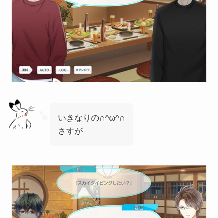
いきなりの∩^ω^∩
さすが