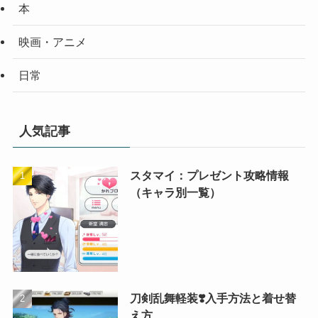
本
映画・アニメ
日常
人気記事
スタマイ：プレゼント攻略情報
（キャラ別一覧）
刀剣乱舞軽装❣️入手方法と着せ替
え方