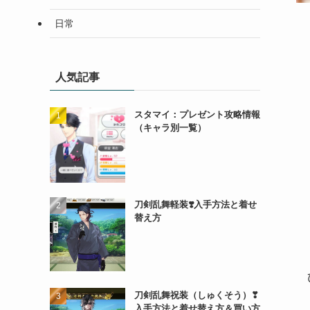
日常
人気記事
スタマイ：プレゼント攻略情報
（キャラ別一覧）
刀剣乱舞軽装❣️入手方法と着せ
替え方
刀剣乱舞祝装（しゅくそう）❣
入手方法と着せ替え方＆買い方