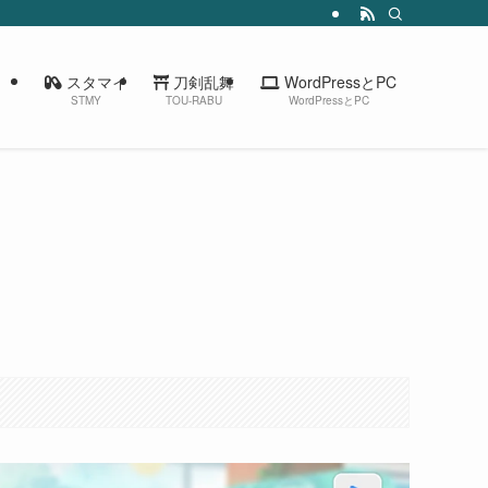
スタマイ
刀剣乱舞
WordPressとPC
STMY
TOU-RABU
WordPressとPC