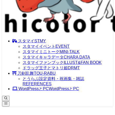
スタマイ
STMY
スタマイイベント
EVENT
スタマイミニトーク
MINI-TALK
スタマイキャラデータ
誕生日のミニトーク
CHARA DATA
Birth Day
スタマイファンブック
ILLUST&FAN BOOK
ドラッグ王子とマトリ姫
DRMT
刀剣乱舞
TOU-RABU
とうらぶ設定資料・祝画集・雑誌
REFERENCES
WordPressとPC
WordPressとPC