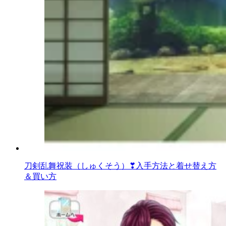
刀剣乱舞祝装（しゅくそう）❣入手方法と着せ替え方
＆買い方