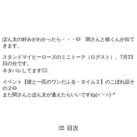
ぽん太の好みがわかったら・・・🐶 関さんと槙くんが出て
きます。
スタンドマイヒーローズのミニトーク（ログスト）、7月23
日の分です。
ネタバレしてます🙇‍♂️
イベント【彼と一匹のワンだふる・タイム２】のこぼれ話そ
の２🐶
また関さんとぽん太が逢えたらいいですね(∩ˊᵕˋ∩)･*
目次