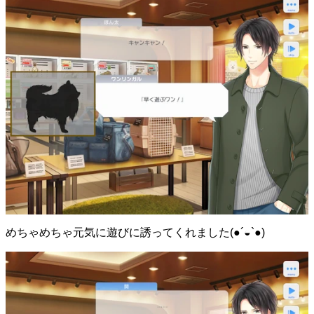
めちゃめちゃ元気に遊びに誘ってくれました(●´◒`●)