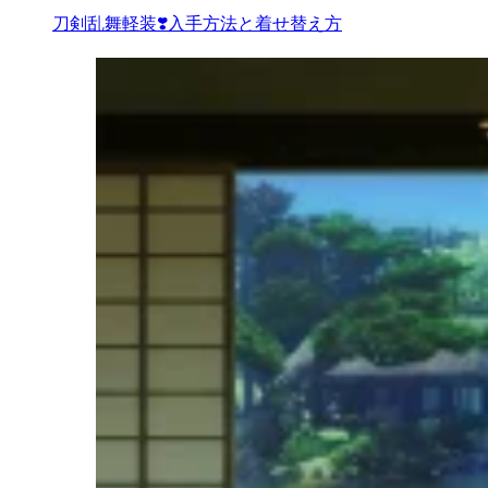
刀剣乱舞軽装❣️入手方法と着せ替え方