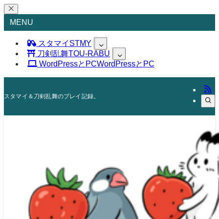
MENU
スタマイ
STMY
刀剣乱舞
TOU-RABU
EVENT
MINI-TALK
WordPressとPC
WordPressとPC
REFERENCES
CHARA DATA
Birth Day
ILLUST&FAN BOOK
DRMT
スタマイ＆刀剣乱舞のプレイ記録。