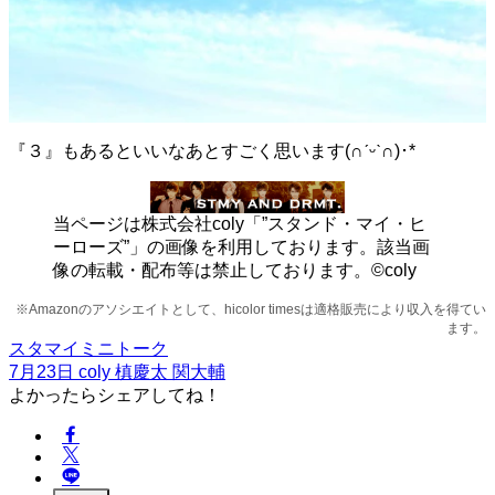
『３』もあるといいなあとすごく思います(∩ˊᵕˋ∩)･*
当ページは株式会社coly「”スタンド・マイ・ヒ
ーローズ”」の画像を利用しております。該当画
像の転載・配布等は禁止しております。©coly
※Amazonのアソシエイトとして、hicolor timesは適格販売により収入を得てい
ます。
スタマイミニトーク
7月23日
coly
槙慶太
関大輔
よかったらシェアしてね！