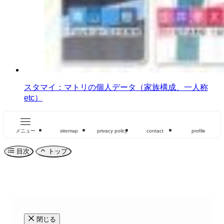
スタマイ：マトリの個人データ（家族構成、一人称
etc）
メニュー
sitemap
privacy policy
contact
profile
目次
トップ
閉じる