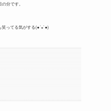
日の分です。
てる気がする(●´◒`●)