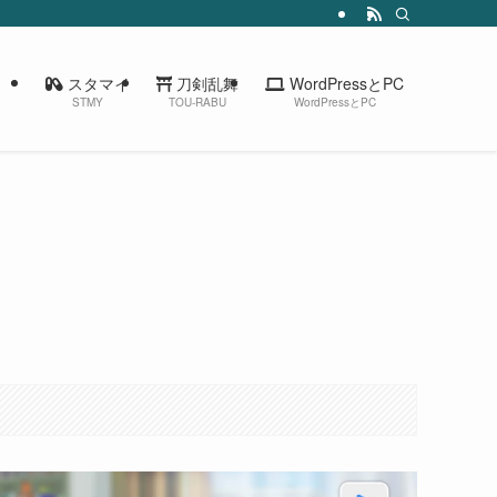
スタマイ
刀剣乱舞
WordPressとPC
STMY
TOU-RABU
WordPressとPC