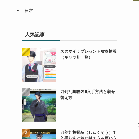
日常
人気記事
スタマイ：プレゼント攻略情報
（キャラ別一覧）
刀剣乱舞軽装❣️入手方法と着せ
替え方
刀剣乱舞祝装（しゅくそう）❣
入手方法と着せ替え方＆買い方