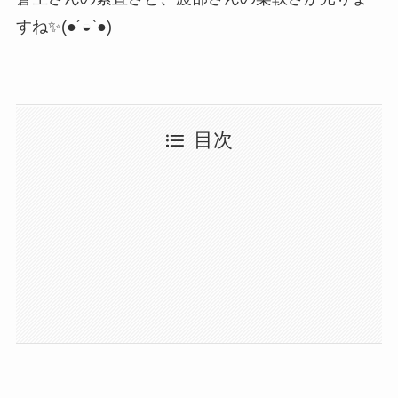
すね✨(●´◒`●)
目次