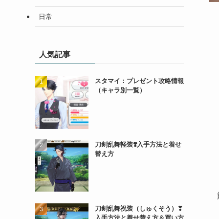
日常
人気記事
スタマイ：プレゼント攻略情報
（キャラ別一覧）
刀剣乱舞軽装❣️入手方法と着せ
替え方
刀剣乱舞祝装（しゅくそう）❣
入手方法と着せ替え方＆買い方