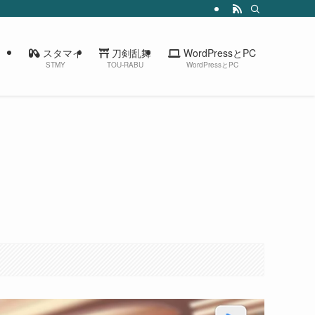
スタマイ
刀剣乱舞
WordPressとPC
STMY
TOU-RABU
WordPressとPC