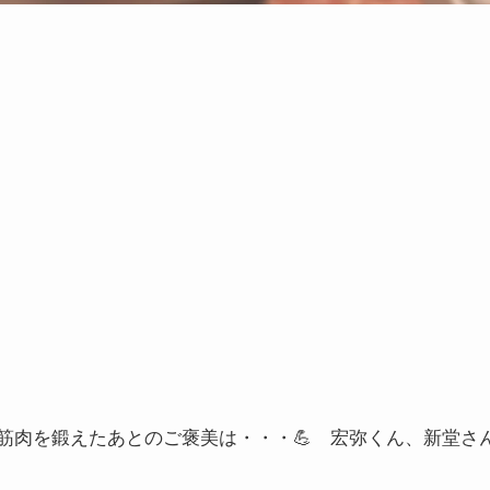
筋肉を鍛えたあとのご褒美は・・・💪 宏弥くん、新堂さ