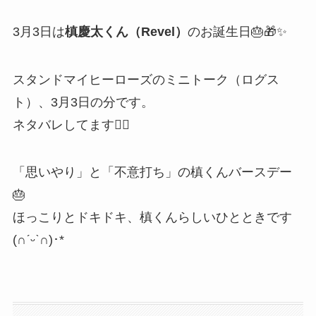
3月3日は
槙慶太くん（Revel）
のお誕生日🎂🎁✨
スタンドマイヒーローズのミニトーク（ログス
ト）、3月3日の分です。
ネタバレしてます🙇‍♂️
「思いやり」と「不意打ち」の槙くんバースデー
🎂
ほっこりとドキドキ、槙くんらしいひとときです
(∩ˊᵕˋ∩)･*