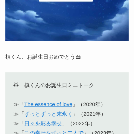
槙くん、お誕生日おめでとう🍰
🧸 槙くんのお誕生日ミニトーク
≫「
The essence of love
」（2020年）
≫「
ずっとずっと末永く
」（2021年）
≫「
日々を彩る幸せ
」（2022年）
≫「
この幸せをずっと二人で
」（2023年）