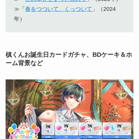
≫「
春をつついて、くっついて
」（2024
年）
槙くんお誕生日カードガチャ、BDケーキ＆ホ
ーム背景など