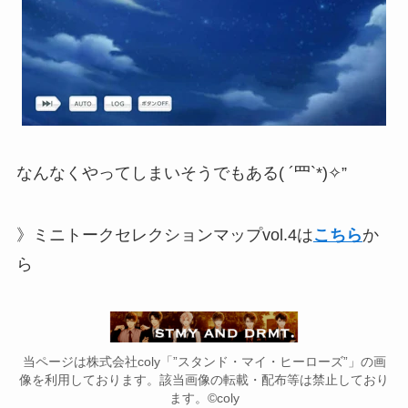
なんなくやってしまいそうでもある( ´罒`*)✧”
》ミニトークセレクションマップvol.4は
こちら
か
ら
当ページは株式会社coly「”スタンド・マイ・ヒーローズ”」の画
像を利用しております。該当画像の転載・配布等は禁止しており
ます。©coly