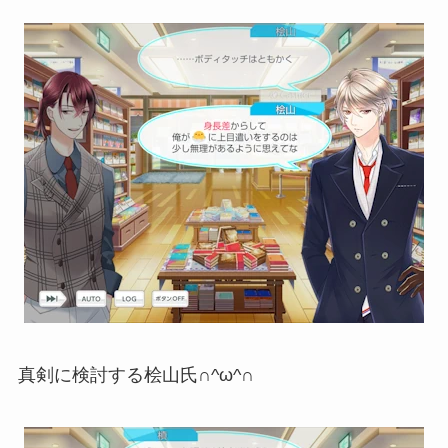
真剣に検討する桧山氏∩^ω^∩