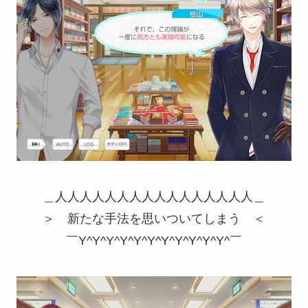
＿人人人人人人人人人人人人人人人人＿
＞ 新たな手法を思いついてしまう ＜
￣Y^Y^Y^Y^Y^Y^Y^Y^Y^Y^Y^￣