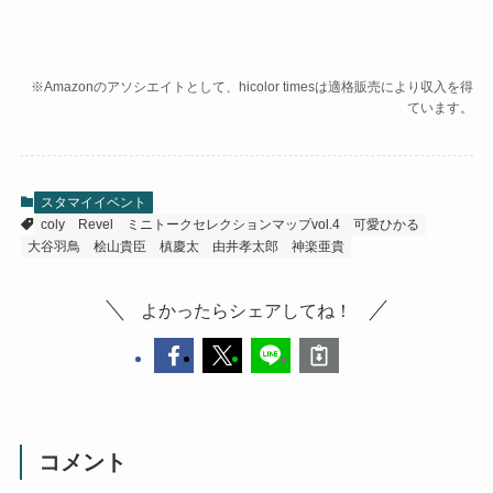
※Amazonのアソシエイトとして、hicolor timesは適格販売により収入を得
ています。
スタマイイベント
coly
Revel
ミニトークセレクションマップvol.4
可愛ひかる
大谷羽鳥
桧山貴臣
槙慶太
由井孝太郎
神楽亜貴
よかったらシェアしてね！
コメント