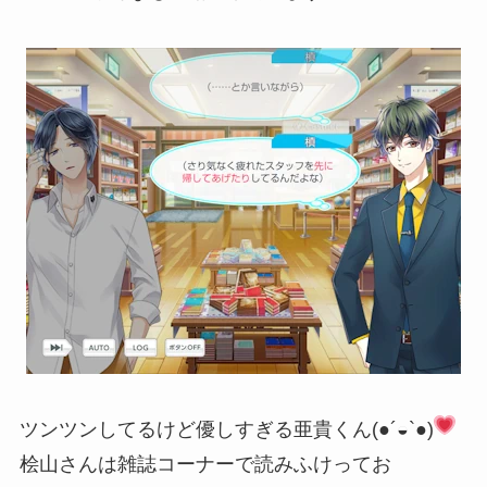
ツンツンしてるけど優しすぎる亜貴くん(●´◒`●)
桧山さんは雑誌コーナーで読みふけってお