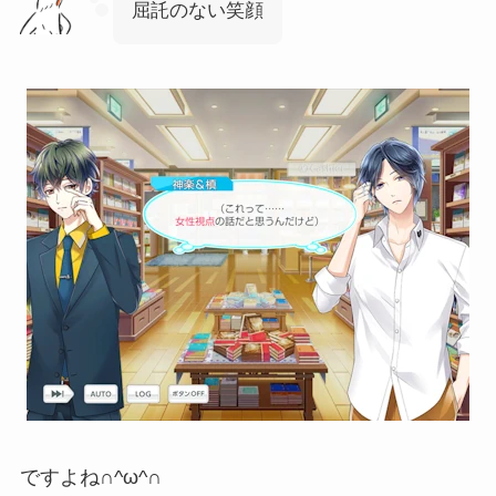
屈託のない笑顔
ですよね∩^ω^∩